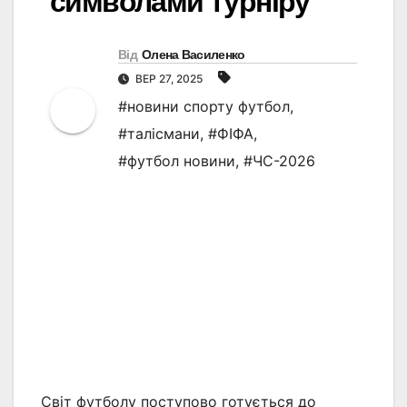
символами турніру
Від
Олена Василенко
ВЕР 27, 2025
#новини спорту футбол
,
#талісмани
,
#ФІФА
,
#футбол новини
,
#ЧС-2026
Світ футболу поступово готується до