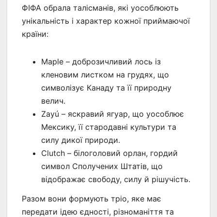
ФІФА обрала талісманів, які уособлюють
унікальність і характер кожної приймаючої
країни:
Maple – доброзичливий лось із
кленовим листком на грудях, що
символізує Канаду та її природну
велич.
Zayú – яскравий ягуар, що уособлює
Мексику, її стародавні культури та
силу дикої природи.
Clutch – білоголовий орлан, гордий
символ Сполучених Штатів, що
відображає свободу, силу й рішучість.
Разом вони формують тріо, яке має
передати ідею єдності, різноманіття та