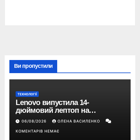
Ви пропустили
ТЕХНОЛОГІЇ
Lenovo випустила 14-
дюймовий лептоп на
Snapdragon X2 з автономністю
06/08/2026
ОЛЕНА ВАСИЛЕНКО
понад 33 години
КОМЕНТАРІВ НЕМАЄ