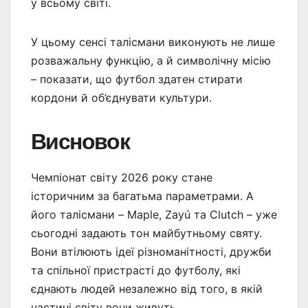
у всьому світі.
У цьому сенсі талісмани виконують не лише
розважальну функцію, а й символічну місію
– показати, що футбол здатен стирати
кордони й об’єднувати культури.
Висновок
Чемпіонат світу 2026 року стане
історичним за багатьма параметрами. А
його талісмани – Maple, Zayú та Clutch – уже
сьогодні задають тон майбутньому святу.
Вони втілюють ідеї різноманітності, дружби
та спільної пристрасті до футболу, які
єднають людей незалежно від того, в якій
частині світу вони живуть.