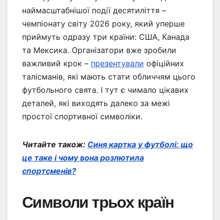
наймасштабнішої події десятиліття –
чемпіонату світу 2026 року, який уперше
приймуть одразу три країни: США, Канада
та Мексика. Організатори вже зробили
важливий крок –
презентували
офіційних
талісманів, які мають стати обличчям цього
футбольного свята. І тут є чимало цікавих
деталей, які виходять далеко за межі
простої спортивної символіки.
Читайте також:
Синя картка у футболі: що
це таке і чому вона розлютила
спортсменів?
Символи трьох країн