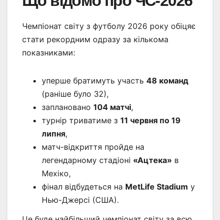
Що відомо про ЧС-2026
Чемпіонат світу з футболу 2026 року обіцяє
стати рекордним одразу за кількома
показниками:
уперше братимуть участь
48 команд
(раніше було 32),
заплановано
104 матчі
,
турнір триватиме з
11 червня по 19
липня
,
матч-відкриття пройде на
легендарному стадіоні
«Ацтека»
в
Мехіко,
фінал відбудеться на
MetLife Stadium
у
Нью-Джерсі (США).
Це буде найбільший чемпіонат світу за всю