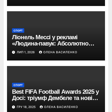
СПОРТ
Ліонель Мессі у рекламі
«Людина-павук: Абсолютно
новий день»: навіщо Sony
ЛИП 1, 2026
ОЛЕНА ВАСИЛЕНКО
запросила футбольну легенду
СПОРТ
Best FIFA Football Awards 2025 у
Досі: тріумф Дембеле та нові
герої світового футболу
ГРУ 18, 2025
ОЛЕНА ВАСИЛЕНКО