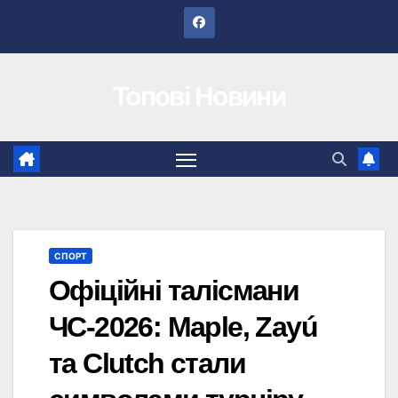
Перейти
до
вмісту
Топові Новини
СПОРТ
Офіційні талісмани
ЧС-2026: Maple, Zayú
та Clutch стали