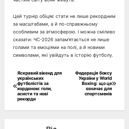
Цей турнір обіцяє стати не лише рекордним
за масштабами, а й по-справжньому
особливим за атмосферою. І можна сміливо
сказати: ЧС-2026 запам’ятається не лише
голами та емоціями на полі, а й новими
символами, які увійдуть в історію футболу.
Яскравий вікенд для
Федерація боксу
Навігація
українських
України у World
футболістів за
Boxing: що це
записів
кордоном: голи,
означає для
асисти та нові
спортсменів
рекорди