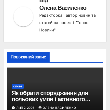
Від
Олена Василенко
Редакторка і автор новин та
статей на проекті "Топові
Новини"
Пов’язаний запис
СПОРТ
Як обрати спорядження для
польових умов і активного
відпочинку
ЛИП 2, 2026
ОЛЕНА ВАСИЛЕНКО