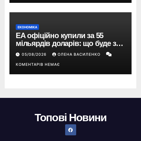
ЕКОНОМІКА
EA офіційно купили за 55
мільярдів доларів: що буде з
EA Sports FC, Battlefield і The
05/08/2026
ОЛЕНА ВАСИЛЕНКО
Sims
КОМЕНТАРІВ НЕМАЄ
Топові Новини