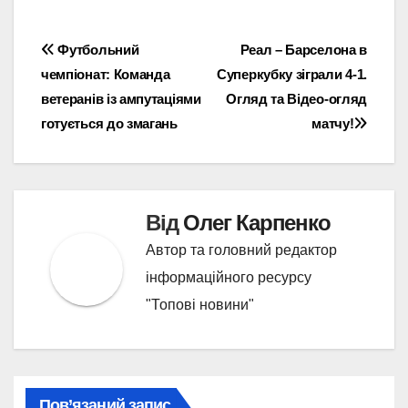
Навігація
Футбольний
Реал – Барселона в
чемпіонат: Команда
Суперкубку зіграли 4-1.
записів
ветеранів із ампутаціями
Огляд та Відео-огляд
готується до змагань
матчу!
Від
Олег Карпенко
Автор та головний редактор
інформаційного ресурсу
"Топові новини"
Пов’язаний запис