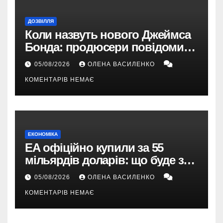
ДОЗВІЛЛЯ
Коли назвуть нового Джеймса
Бонда: продюсери повідомили
про терміни кастингу
05/08/2026
ОЛЕНА ВАСИЛЕНКО
КОМЕНТАРІВ НЕМАЄ
ЕКОНОМІКА
EA офіційно купили за 55
мільярдів доларів: що буде з
EA Sports FC, Battlefield і The
05/08/2026
ОЛЕНА ВАСИЛЕНКО
Sims
КОМЕНТАРІВ НЕМАЄ