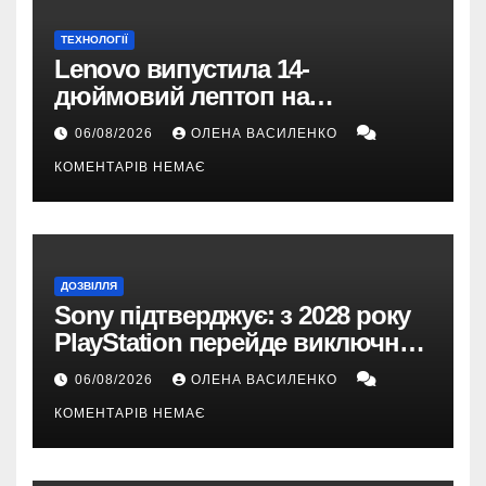
ТЕХНОЛОГІЇ
Lenovo випустила 14-
дюймовий лептоп на
Snapdragon X2 з автономністю
06/08/2026
ОЛЕНА ВАСИЛЕНКО
понад 33 години
КОМЕНТАРІВ НЕМАЄ
ДОЗВІЛЛЯ
Sony підтверджує: з 2028 року
PlayStation перейде виключно
на цифрові ігри
06/08/2026
ОЛЕНА ВАСИЛЕНКО
КОМЕНТАРІВ НЕМАЄ