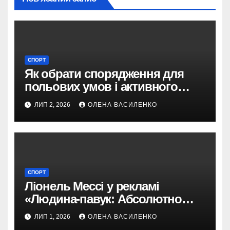
СПОРТ
Як обрати спорядження для
польових умов і активного
відпочинку
ЛИП 2, 2026
ОЛЕНА ВАСИЛЕНКО
СПОРТ
Ліонель Мессі у рекламі
«Людина-павук: Абсолютно
новий день»: навіщо Sony
ЛИП 1, 2026
ОЛЕНА ВАСИЛЕНКО
запросила футбольну легенду