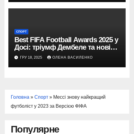
СПОРТ
Best FIFA Football Awards 2025 у
Досі: тріумф Дембеле та нові
герої світового футболу
ГРУ 18, 2025
ОЛЕНА ВАСИЛЕНКО
Головна
»
Спорт
»
Мессі знову найкращий
футболіст у 2023 за Версією ФІФА
Популярне