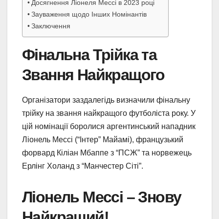
Досягнення Ліонеля Мессі в 2023 році
Зауваження щодо Інших Номінантів
Заключення
Фінальна Трійка та
Звання Найкращого
Організатори заздалегідь визначили фінальну
трійку на звання найкращого футболіста року. У
цій номінації боролися аргентинський нападник
Ліонель Мессі (“Інтер” Майамі), французький
форвард Кіліан Мбаппе з “ПСЖ” та норвежець
Ерлінг Холанд з “Манчестер Сіті”.
Ліонель Мессі – Знову
Найкращий!