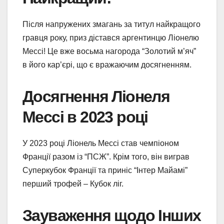
Після напружених змагань за титул найкращого
гравця року, приз дістався аргентинцю Ліонелю
Мессі! Це вже восьма нагорода “Золотий м’яч”
в його кар’єрі, що є вражаючим досягненням.
Досягнення Ліонеля
Мессі в 2023 році
У 2023 році Ліонель Мессі став чемпіоном
Франції разом із “ПСЖ”. Крім того, він виграв
Суперкубок Франції та приніс “Інтер Майамі”
перший трофей – Кубок ліг.
Зауваження щодо Інших