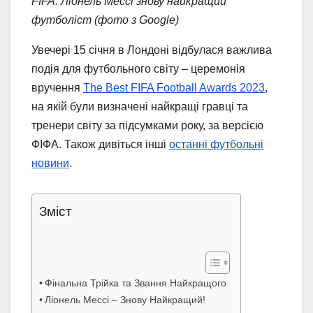
FIFA: Ліонель Мессі знову найкращий
футболіст (фото з Google)
Увечері 15 січня в Лондоні відбулася важлива
подія для футбольного світу – церемонія
вручення
The Best FIFA Football Awards 2023
,
на якій були визначені найкращі гравці та
тренери світу за підсумками року, за версією
ФІФА. Також дивіться інші
останні футбольні
новини
.
Зміст
Фінальна Трійка та Звання Найкращого
Ліонель Мессі – Знову Найкращий!