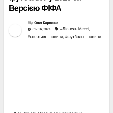
Версією ФІФА
Від
Олег Карпенко
#Ліонель Мессі
,
СІЧ 16, 2024
#спортивні новини
,
#футбольні новини