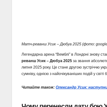
Матч-реванш Усик – Дюбуа 2025 (фото: google
Легендарна арена “Вемблі” в Лондоні знову ста
реванш Усик – Дюбуа 2025
за звання абсолютн
липня 2025 року. Це стане другою зустріччю ук
сумніву, однією з найочікуваніших подій у світі б
Читайте також:
Олександр Усик: наступни
Чому перенесли дату бою 