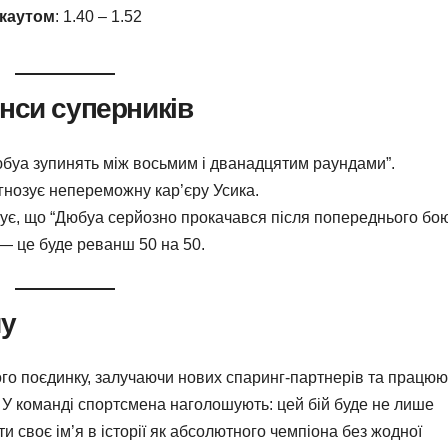
окаутом
: 1.40 – 1.52
нси суперників
Дюбуа зупинять між восьмим і дванадцятим раундами”.
гнозує непереможну кар’єру Усика.
є, що “Дюбуа серйозно прокачався після попереднього бою”
 — це буде реванш 50 на 50.
шу
ого поєдинку, залучаючи нових спаринг-партнерів та працю
. У команді спортсмена наголошують: цей бій буде не лише
 своє ім’я в історії як абсолютного чемпіона без жодної