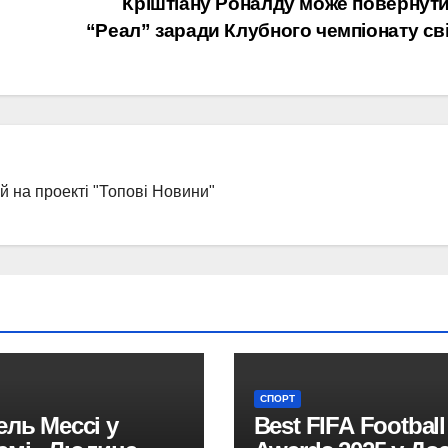
Кріштіану Роналду може повернути
“Реал” заради Клубного чемпіонату св
ей на проекті "Топові Новини"
СПОРТ
ель Мессі у
Best FIFA Football