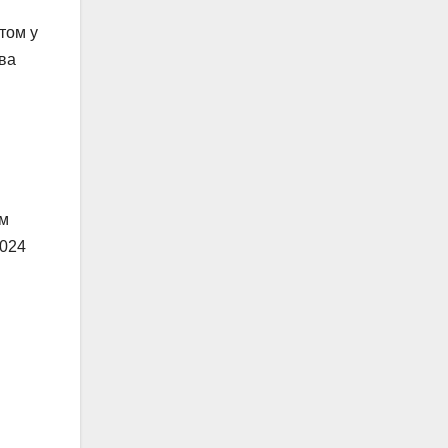
том у
два
ом
2024