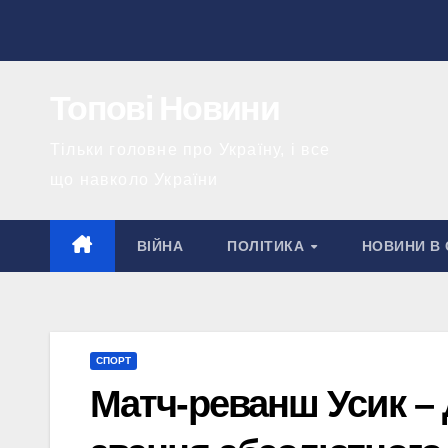
Перейти
до
вмісту
Топові Новини
Тільки головне про Україну, і все
що навколо України
ВІЙНА
ПОЛІТИКА
НОВИНИ В 
СПОРТ
Матч-реванш Усик – 