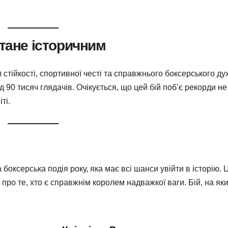
стане історичним
тійкості, спортивної честі та справжнього боксерського дух
 90 тисяч глядачів. Очікується, що цей бій поб’є рекорди не
ті.
боксерська подія року, яка має всі шанси увійти в історію. 
про те, хто є справжнім королем надважкої ваги. Бій, на як