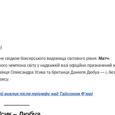
)
не свідком боксерського видовища світового рівня.
Матч-
ого чемпіона світу у надважкій вазі офіційно призначений 
раїнця Олександра Усика та британця Даніеля Дюбуа — і, без
оксу.
й виклик після тріумфу над Тайсоном Ф’юрі
Усик – Дюбуа