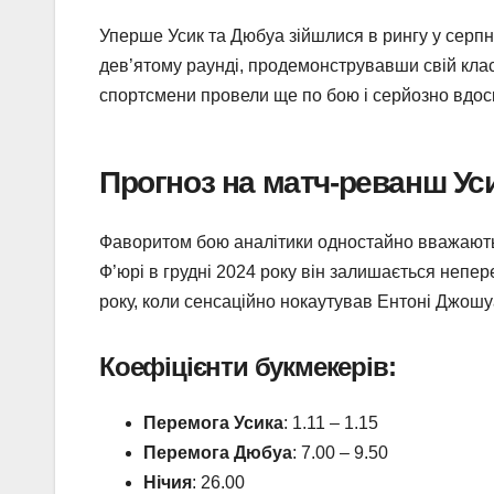
Уперше Усик та Дюбуа зійшлися в рингу у серпні
дев’ятому раунді, продемонструвавши свій клас,
спортсмени провели ще по бою і серйозно вдос
Прогноз на матч-реванш Ус
Фаворитом бою аналітики одностайно вважають
Ф’юрі в грудні 2024 року він залишається непе
року, коли сенсаційно нокаутував Ентоні Джошуа
Коефіцієнти букмекерів:
Перемога Усика
: 1.11 – 1.15
Перемога Дюбуа
: 7.00 – 9.50
Нічия
: 26.00