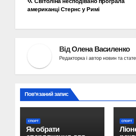
Навігація
Світоліна несподівано програла
американці Стернс у Римі
записів
Від
Олена Василенко
Редакторка і автор новин та стат
Пов’язаний запис
СПОРТ
СПОРТ
Як обрати
Ліон