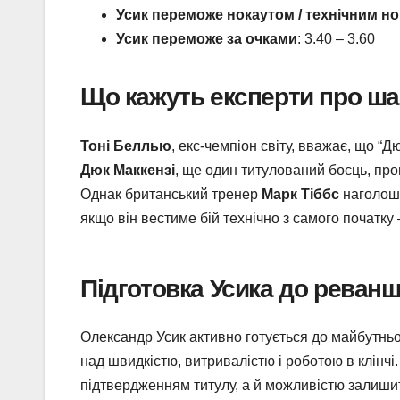
Усик переможе нокаутом / технічним н
Усик переможе за очками
: 3.40 – 3.60
Що кажуть експерти про ша
Тоні Беллью
, екс-чемпіон світу, вважає, що “
Дюк Маккензі
, ще один титулований боєць, про
Однак британський тренер
Марк Тіббс
наголошу
якщо він вестиме бій технічно з самого початку
Підготовка Усика до реван
Олександр Усик активно готується до майбутнь
над швидкістю, витривалістю і роботою в клінчі
підтвердженням титулу, а й можливістю залишити