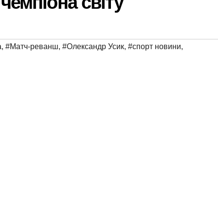
чемпіона світу
а
,
#Матч-реванш
,
#Олександр Усик
,
#спорт новини
,