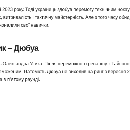
 2023 року. Тоді українець здобув перемогу технічним нокау
 витривалість і тактичну майстерність. Але з того часу оби
коналили свої навички.
ик – Дюбуа
 Олександра Усика. Після переможного реваншу з Тайсон
реможеним. Натомість Дюбуа не виходив на ринг з вересня 
 в п’ятому раунді.