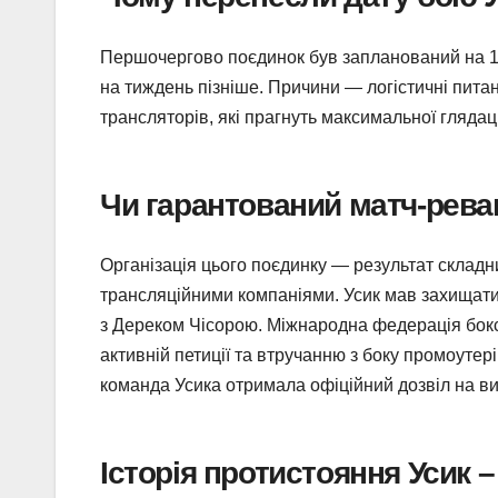
Першочергово поєдинок був запланований на 12
на тиждень пізніше. Причини — логістичні питан
трансляторів, які прагнуть максимальної глядаць
Чи гарантований матч-рев
Організація цього поєдинку — результат склад
трансляційними компаніями. Усик мав захищат
з Дереком Чісорою. Міжнародна федерація бокс
активній петиції та втручанню з боку промоуте
команда Усика отримала офіційний дозвіл на ви
Історія протистояння Усик 