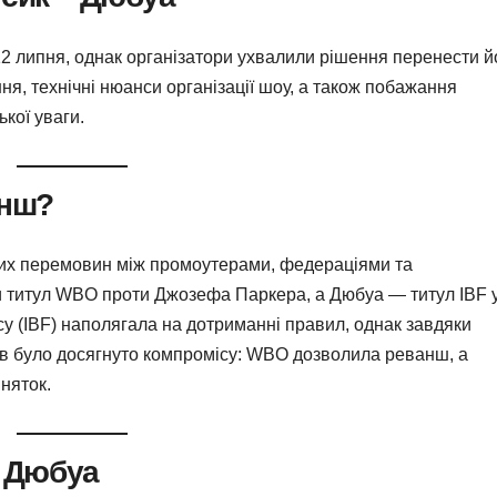
 липня, однак організатори ухвалили рішення перенести й
ня, технічні нюанси організації шоу, а також побажання
кої уваги.
анш?
них перемовин між промоутерами, федераціями та
и титул WBO проти Джозефа Паркера, а Дюбуа — титул IBF 
у (IBF) наполягала на дотриманні правил, однак завдяки
рів було досягнуто компромісу: WBO дозволила реванш, а
няток.
– Дюбуа