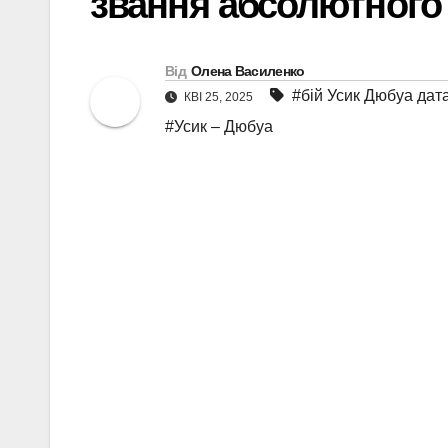
звання абсолютного 
Від
Олена Василенко
#бій Усик Дюбуа дат
КВІ 25, 2025
#Усик – Дюбуа