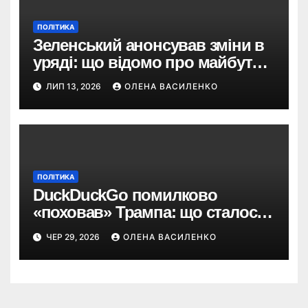
ПОЛІТИКА
Зеленський анонсував зміни в
уряді: що відомо про майбутню
роль Юлії Свириденко
ЛИП 13, 2026
ОЛЕНА ВАСИЛЕНКО
ПОЛІТИКА
DuckDuckGo помилково
«поховав» Трампа: що сталося
з AI-пошуком
ЧЕР 29, 2026
ОЛЕНА ВАСИЛЕНКО