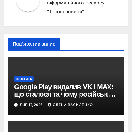
інформаційного ресурсу
"Топові новини"
Пов’язаний запис
ПОЛІТИКА
Google Play видалив VK і MAX:
що сталося та чому російські
застосунки зникають із
ЛИП 17, 2026
ОЛЕНА ВАСИЛЕНКО
магазинів