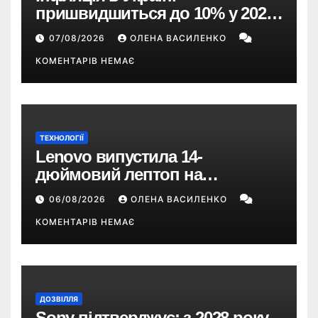
пришвидшиться до 10% у 2026
році — прогноз НБУ
07/08/2026
ОЛЕНА ВАСИЛЕНКО
КОМЕНТАРІВ НЕМАЄ
ТЕХНОЛОГІЇ
Lenovo випустила 14-
дюймовий лептоп на
Snapdragon X2 з автономністю
06/08/2026
ОЛЕНА ВАСИЛЕНКО
понад 33 години
КОМЕНТАРІВ НЕМАЄ
ДОЗВІЛЛЯ
Sony підтверджує: з 2028 року