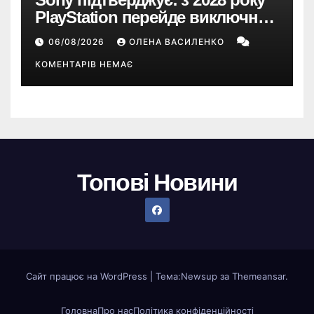
PlayStation перейде виключно
на цифрові ігри
06/08/2026
ОЛЕНА ВАСИЛЕНКО
КОМЕНТАРІВ НЕМАЄ
Топові Новини
Сайт працює на WordPress
|
Тема:
Newsup
за
Themeansar
.
Головна
Про нас
Політика конфіденційності