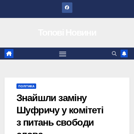
Перейти
до
вмісту
Топові Новини
ПОЛІТИКА
Знайшли заміну
Шуфричу у комітеті
з питань свободи