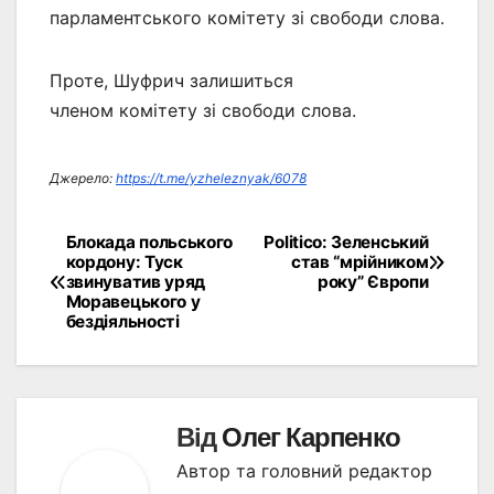
парламентського комітету зі свободи слова.
Проте, Шуфрич залишиться
членом комітету зі свободи слова.
Джерело:
https://t.me/yzheleznyak/6078
Блокада польського
Politico: Зеленський
Навігація
кордону: Туск
став “мрійником
звинуватив уряд
року” Європи
записів
Моравецького у
бездіяльності
Від
Олег Карпенко
Автор та головний редактор