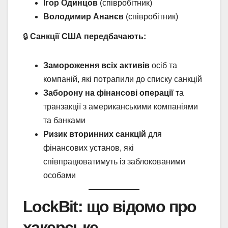
Ігор Одинцов
(співробітник)
Володимир Ананєв
(співробітник)
🔒
Санкції США передбачають:
Замороження всіх активів
осіб та
компаній, які потрапили до списку санкцій
Заборону на фінансові операції
та
транзакції з американськими компаніями
та банками
Ризик вторинних санкцій
для
фінансових установ, які
співпрацюватимуть із заблокованими
особами
LockBit: що відомо про
хакерське