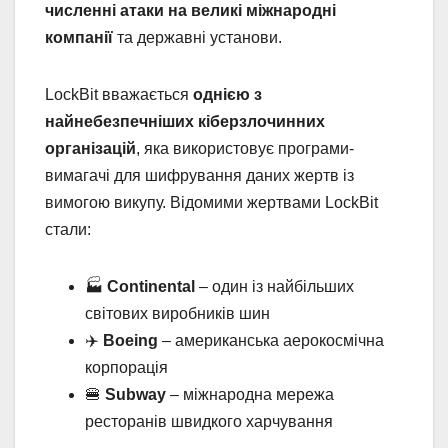
численні атаки на великі міжнародні
компанії
та державні установи.
LockBit вважається
однією з
найнебезпечніших кіберзлочинних
організацій
, яка використовує програми-
вимагачі для шифрування даних жертв із
вимогою викупу. Відомими жертвами LockBit
стали:
🏭
Continental
– один із найбільших
світових виробників шин
✈️
Boeing
– американська аерокосмічна
корпорація
🍔
Subway
– міжнародна мережа
ресторанів швидкого харчування