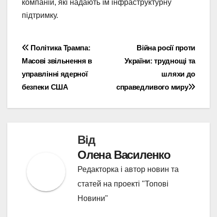
компаній, які надають їм інфраструктурну
підтримку.
Навігація
Політика Трампа:
Війна росії проти
Масові звільнення в
України: труднощі та
записів
управлінні ядерної
шляхи до
безпеки США
справедливого миру
Від
Олена Василенко
Редакторка і автор новин та
статей на проекті "Топові
Новини"