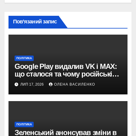
Пов’язаний запис
ПОЛІТИКА
Google Play видалив VK і MAX:
що сталося та чому російські
застосунки зникають із
ЛИП 17, 2026
ОЛЕНА ВАСИЛЕНКО
магазинів
ПОЛІТИКА
Зеленський анонсував зміни в