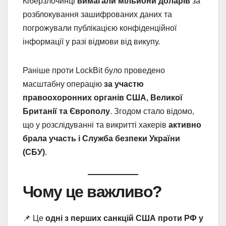
Кіберзлочинці
вимагали мільйони доларів
за
розблокування зашифрованих даних та
погрожували публікацією конфіденційної
інформації у разі відмови від викупу.
Раніше проти LockBit було проведено
масштабну операцію
за участю
правоохоронних органів США, Великої
Британії та Європолу
. Згодом стало відомо,
що у розслідуванні та викритті хакерів
активно
брала участь і Служба безпеки України
(СБУ)
.
Чому це важливо?
📌 Це
одні з перших санкцій США проти РФ у