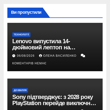
Ви пропустили
ТЕХНОЛОГІЇ
Lenovo випустила 14-
дюймовий лептоп на
Snapdragon X2 з автономністю
06/08/2026
ОЛЕНА ВАСИЛЕНКО
понад 33 години
КОМЕНТАРІВ НЕМАЄ
ДОЗВІЛЛЯ
Sony підтверджує: з 2028 року
PlayStation перейде виключно
на цифрові ігри