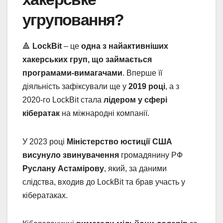
угруповання?
🔺
LockBit
– це
одна з найактивніших
хакерських груп, що займається
програмами-вимагачами
. Вперше її
діяльність зафіксували ще у
2019 році
, а з
2020-го LockBit стала
лідером у сфері
кібератак
на міжнародні компанії.
У 2023 році
Міністерство юстиції США
висунуло звинувачення
громадянину РФ
Руслану Астамірову
, який, за даними
слідства, входив до LockBit та брав участь у
кібератаках.