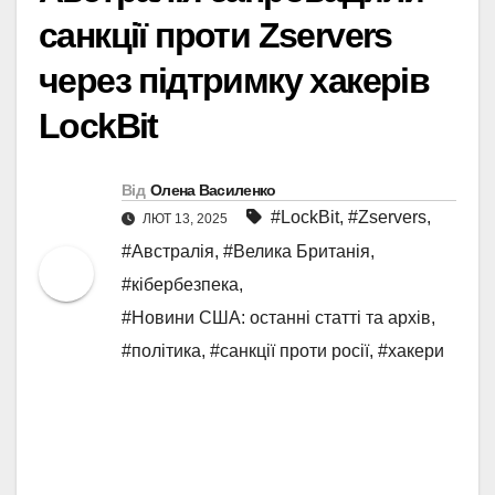
санкції проти Zservers
через підтримку хакерів
LockBit
Від
Олена Василенко
#LockBit
,
#Zservers
,
ЛЮТ 13, 2025
#Австралія
,
#Велика Британія
,
#кібербезпека
,
#Новини США: останні статті та архів
,
#політика
,
#санкції проти росії
,
#хакери