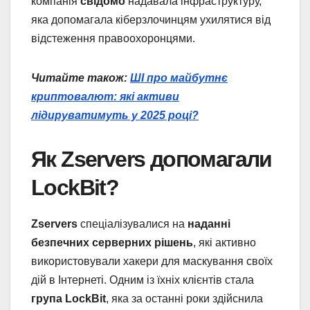
компанія
свідомо
надавала інфраструктуру,
яка допомагала кіберзлочинцям ухилятися від
відстеження правоохоронцями.
Читайте також:
ШІ про майбутнє
криптовалют: які активи
лідируватимуть у 2025 році?
Як Zservers допомагали
LockBit?
Zservers
спеціалізувалися на
наданні
безпечних серверних рішень
, які активно
використовували хакери для маскування своїх
дій в Інтернеті. Одним із їхніх клієнтів стала
група LockBit
, яка за останні роки здійснила