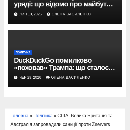
уряді: що відомо про майбутню
роль Юлії Свириденко
ЛИП 13, 2026
ОЛЕНА ВАСИЛЕНКО
ПОЛІТИКА
DuckDuckGo помилково
«поховав» Трампа: що сталося
з AI-пошуком
ЧЕР 29, 2026
ОЛЕНА ВАСИЛЕНКО
Головна
»
Політика
»
США, Велика Британія та
Австралія запровадили санкції проти Zservers