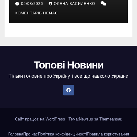
EA Sports FC, Battlefield і The
05/08/2026
ОЛЕНА ВАСИЛЕНКО
Sims
КОМЕНТАРІВ НЕМАЄ
Топові Новини
Тільки головне про Україну, і все що навколо України
Сайт працює на WordPress
|
Тема:
Newsup
за
Themeansar
.
Головна
Про нас
Політика конфіденційності
Правила користування