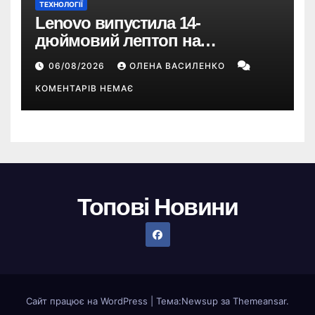
ТЕХНОЛОГІЇ
Lenovo випустила 14-
дюймовий лептоп на
Snapdragon X2 з автономністю
06/08/2026
ОЛЕНА ВАСИЛЕНКО
понад 33 години
КОМЕНТАРІВ НЕМАЄ
Топові Новини
Сайт працює на WordPress
|
Тема:
Newsup
за
Themeansar
.