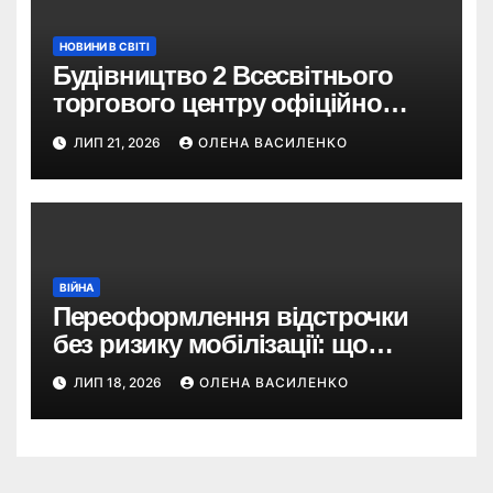
НОВИНИ В СВІТІ
Будівництво 2 Всесвітнього
торгового центру офіційно
розпочалося: 373 метри
ЛИП 21, 2026
ОЛЕНА ВАСИЛЕНКО
ВІЙНА
Переоформлення відстрочки
без ризику мобілізації: що
змінив Кабмін і як це
ЛИП 18, 2026
ОЛЕНА ВАСИЛЕНКО
використати