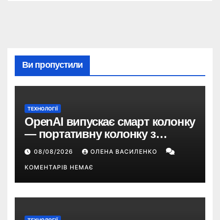
Ви пропустили
ТЕХНОЛОГІЇ
OpenAI випускає смарт колонку
— портативну колонку з
ChatGPT, камерою та цінником
08/08/2026
ОЛЕНА ВАСИЛЕНКО
понад $300
КОМЕНТАРІВ НЕМАЄ