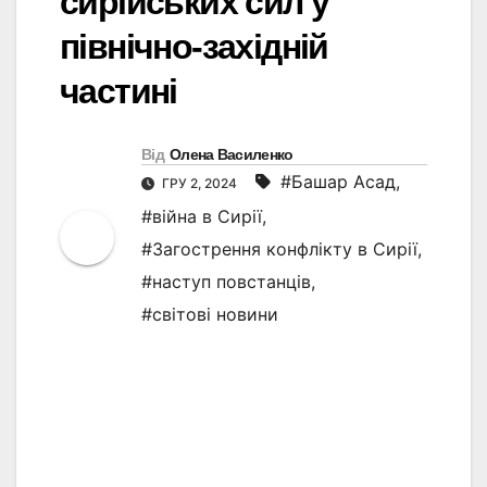
сирійських сил у
північно-західній
частині
Від
Олена Василенко
#Башар Асад
,
ГРУ 2, 2024
#війна в Сирії
,
#Загострення конфлікту в Сирії
,
#наступ повстанців
,
#світові новини