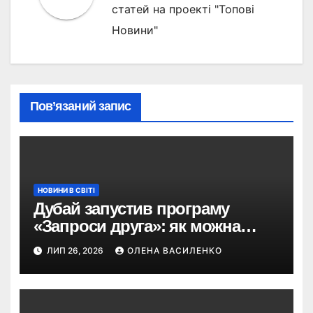
статей на проекті "Топові
Новини"
Пов’язаний запис
НОВИНИ В СВІТІ
Дубай запустив програму
«Запроси друга»: як можна
отримати винагороду за
ЛИП 26, 2026
ОЛЕНА ВАСИЛЕНКО
туристів