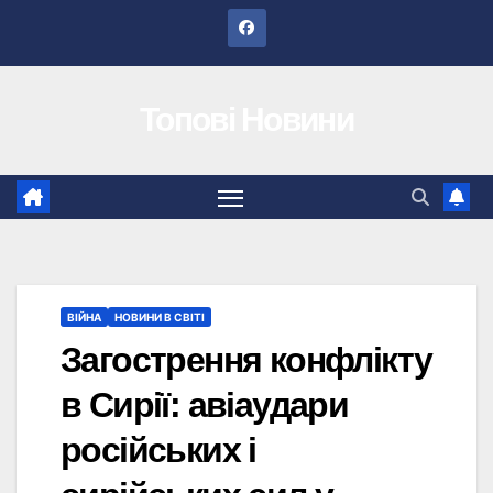
Перейти
до
вмісту
Топові Новини
ВІЙНА
НОВИНИ В СВІТІ
Загострення конфлікту
в Сирії: авіаудари
російських і