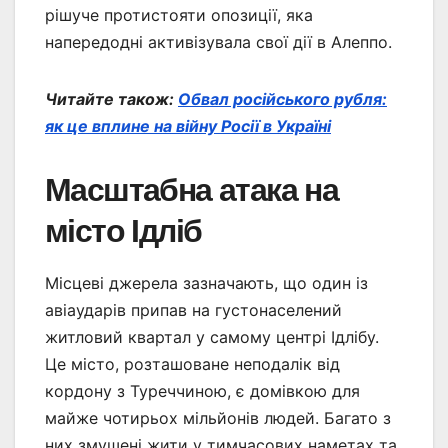
рішуче протистояти опозиції, яка
напередодні активізувала свої дії в Алеппо.
Читайте також:
Обвал російського рубля:
як це вплине на війну Росії в Україні
Масштабна атака на
місто Ідліб
Місцеві джерела зазначають, що один із
авіаударів припав на густонаселений
житловий квартал у самому центрі Ідлібу.
Це місто, розташоване неподалік від
кордону з Туреччиною, є домівкою для
майже чотирьох мільйонів людей. Багато з
них змушені жити у тимчасових наметах та