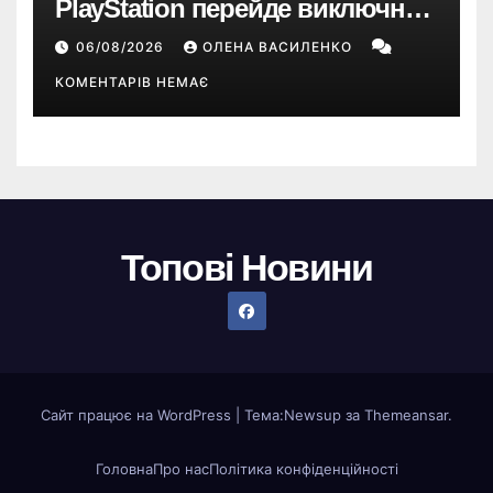
PlayStation перейде виключно
на цифрові ігри
06/08/2026
ОЛЕНА ВАСИЛЕНКО
КОМЕНТАРІВ НЕМАЄ
Топові Новини
Сайт працює на WordPress
|
Тема:
Newsup
за
Themeansar
.
Головна
Про нас
Політика конфіденційності