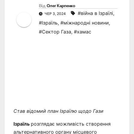
Від
Олег Карпенко
#війна в Ізраїлі
,
ЧЕР 3, 2024
#Ізраїль
,
#міжнародні новини
,
#Сектор Газа
,
#хамас
Став відомий план Ізраїлю щодо Гази
Ізраїль
розглядає можливість створення
альтернативного органу місцевого