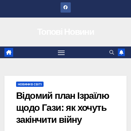
Перейти
до
вмісту
Топові Новини
НОВИНИ В СВІТІ
Відомий план Ізраїлю
щодо Гази: як хочуть
закінчити війну