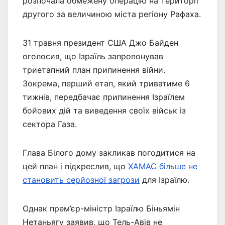
розпочала обмежену операцію на території
другого за величиною міста регіону Рафаха.
31 травня президент США Джо Байден
оголосив, що Ізраїль запропонував
триетапний план припинення війни.
Зокрема, перший етап, який триватиме 6
тижнів, передбачає припинення Ізраїлем
бойових дій та виведення своїх військ із
сектора Газа.
Глава Білого дому закликав погодитися на
цей план і підкреслив, що
ХАМАС більше не
становить серйозної загрози
для Ізраїлю.
Однак прем’єр-міністр Ізраїлю Біньямін
Нетаньягу заявив, що Тель-Авів не