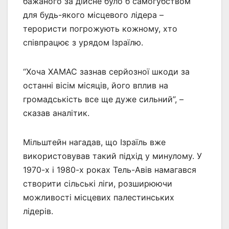
бажаного за дійсне було б самогубством
для будь-якого місцевого лідера –
терористи погрожують кожному, хто
співпрацює з урядом Ізраїлю.
“Хоча ХАМАС зазнав серйозної шкоди за
останні вісім місяців, його вплив на
громадськість все ще дуже сильний”, –
сказав аналітик.
Мільштейн нагадав, що Ізраїль вже
використовував такий підхід у минулому. У
1970-х і 1980-х роках Тель-Авів намагався
створити сільські ліги, розширюючи
можливості місцевих палестинських
лідерів.