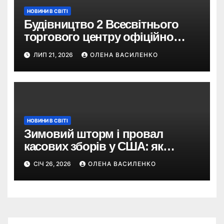
НОВИНИ В СВІТІ
Будівництво 2 Всесвітнього
торгового центру офіційно
розпочалося: 373 метри
ЛИП 21, 2026
ОЛЕНА ВАСИЛЕНКО
НОВИНИ В СВІТІ
Зимовий шторм і провал
касових зборів у США: як
негода змінила бокс-офіс
СІЧ 26, 2026
ОЛЕНА ВАСИЛЕНКО
вікенду