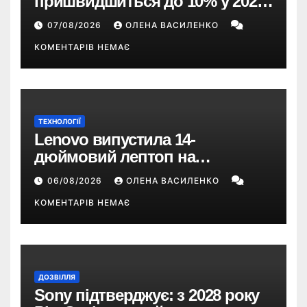
пришвидшиться до 10% у 2026
році — прогноз НБУ
07/08/2026
ОЛЕНА ВАСИЛЕНКО
КОМЕНТАРІВ НЕМАЄ
ТЕХНОЛОГІЇ
Lenovo випустила 14-
дюймовий лептоп на
Snapdragon X2 з автономністю
06/08/2026
ОЛЕНА ВАСИЛЕНКО
понад 33 години
КОМЕНТАРІВ НЕМАЄ
ДОЗВІЛЛЯ
Sony підтверджує: з 2028 року