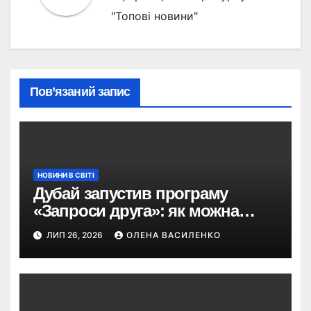
"Топові новини"
Пов’язаний запис
НОВИНИ В СВІТІ
Дубай запустив програму
«Запроси друга»: як можна
отримати винагороду за
ЛИП 26, 2026
ОЛЕНА ВАСИЛЕНКО
туристів