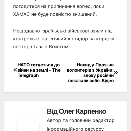
погодиться на припинення вогню, поки
ХАМАС не буде повністю знищений.
Нещодавно ізраїльські військові взяли під
контроль стратегічний коридор на кордоні
сектора Газа з Єгиптом.
НАТО готується до
Напад у Празі на
Навігація
війни на землі – The
волонтерів з України:
Telegraph
знову росіяни
записів
показали себе. Відео
Від
Олег Карпенко
Автор та головний редактор
інформаційного ресурсу