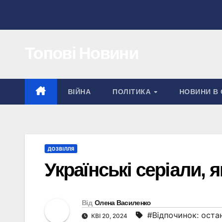
Перейти
до
вмісту
Топові Новини
ВІЙНА
ПОЛІТИКА
НОВИНИ В 
ДОЗВІЛЛЯ
Українські серіали, 
Від
Олена Василенко
#Відпочинок: остан
КВІ 20, 2024