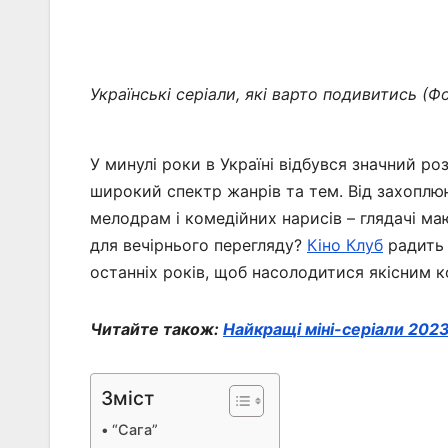
Українські серіали, які варто подивитись (Фо
У минулі роки в Україні відбувся значний ро
широкий спектр жанрів та тем. Від захоплюю
мелодрам і комедійних нарисів – глядачі ма
для вечірнього перегляду?
Кіно Клуб
радить 
останніх років, щоб насолодитися якісним к
Читайте також:
Найкращі міні-серіали 2023
Зміст
“Сага”