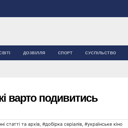
СВІТІ
ДОЗВІЛЛЯ
СПОРТ
СУСПІЛЬСТВО
які варто подивитись
ні статті та архів
,
#добірка серіалів
,
#українське кіно