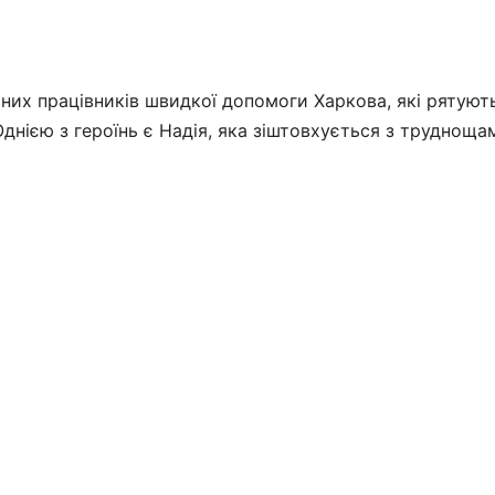
чних працівників швидкої допомоги Харкова, які рятуют
Однією з героїнь є Надія, яка зіштовхується з трудноща