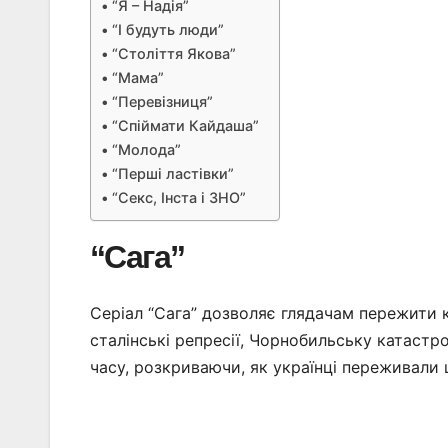
“Я – Надія”
“І будуть люди”
“Століття Якова”
“Мама”
“Перевізниця”
“Спіймати Кайдаша”
“Молода”
“Перші ластівки”
“Секс, Інста і ЗНО”
“Сага”
Серіал “Сага” дозволяє глядачам пережити кл
сталінські репресії, Чорнобильську катастр
часу, розкриваючи, як українці переживали ц