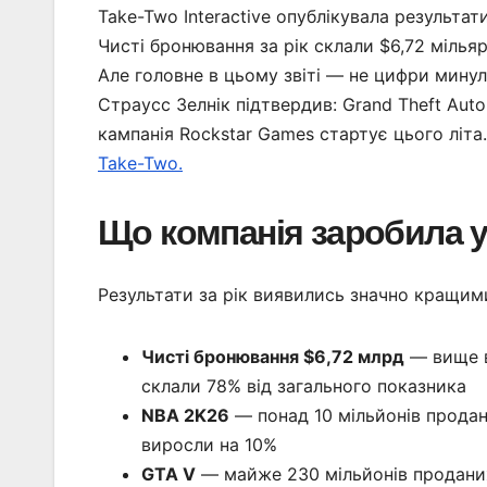
Take-Two Interactive опублікувала результа
Чисті бронювання за рік склали $6,72 мілья
Але головне в цьому звіті — не цифри мину
Страусс Зелнік підтвердив: Grand Theft Aut
кампанія Rockstar Games стартує цього літа
Take-Two.
Що компанія заробила у
Результати за рік виявились значно кращим
Чисті бронювання $6,72 млрд
— вище в
склали 78% від загального показника
NBA 2K26
— понад 10 мільйонів продан
виросли на 10%
GTA V
— майже 230 мільйонів проданих 