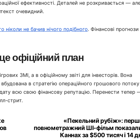
аційної ефективності. Деталей не розкривається — але
онтекст очевидний.
то ніколи не бачив нічого подібного
. Фінансові прогнози
 це офіційний план
грових ЗМІ, а в офіційному звіті для інвесторів. Вона
а вбудована в стратегію операційного грошового потоку
 дату всю свою фінансову репутацію. Перенести тепер 
лл-стрит.
же
«Пекельний рубіж»: перш
шов
повнометражний ШІ-фільм показали
Каннах за $500 тисяч і 14 д