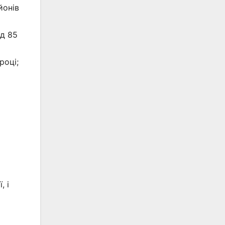
йонів
ад 85
році;
, і