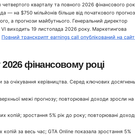
ти четвертого кварталу та повного 2026 фінансового рок
рда — на $750 мільйонів більше від початкового прогноз
лого, а прогнози майбутнього. Генеральний директор
o VI виходить 19 листопада 2026 року. Маркетингова
.
Повний транскрипт earnings call опублікований на сайт
 2026 фінансовому році
и за очікування керівництва. Серед ключових досягнень
ерхньої межі прогнозу; повторювані доходи зросли на 
их копій; зростання 5% рік до року; повторювані доход
копій за весь час; GTA Online показала зростання 5%