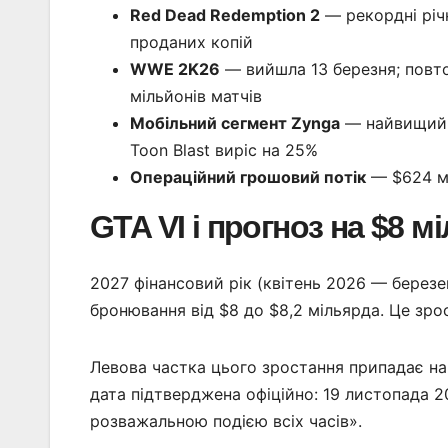
Red Dead Redemption 2
— рекордні річн
проданих копій
WWE 2K26
— вийшла 13 березня; повто
мільйонів матчів
Мобільний сегмент Zynga
— найвищий р
Toon Blast виріс на 25%
Операційний грошовий потік
— $624 мі
GTA VI і прогноз на $8 м
2027 фінансовий рік (квітень 2026 — берез
бронювання від $8 до $8,2 мільярда. Це зр
Левова частка цього зростання припадає на о
дата підтверджена офіційно: 19 листопада 20
розважальною подією всіх часів».