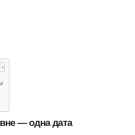
ці
овне — одна дата