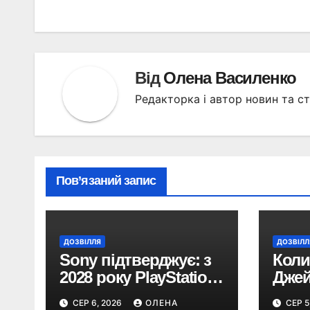
Від
Олена Василенко
Редакторка і автор новин та ст
Пов’язаний запис
ДОЗВІЛЛЯ
ДОЗВІЛЛ
Sony підтверджує: з
Коли
2028 року PlayStation
Джей
перейде виключно
про
СЕР 6, 2026
ОЛЕНА
СЕР 5