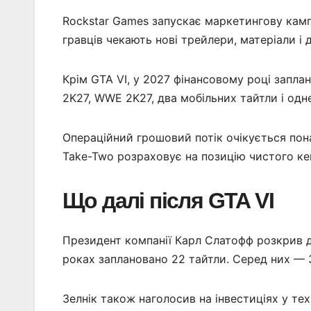
Rockstar Games запускає маркетингову камп
гравців чекають нові трейлери, матеріали і д
Крім GTA VI, у 2027 фінансовому році запла
2K27, WWE 2K27, два мобільних тайтли і од
Операційний грошовий потік очікується пона
Take-Two розраховує на позицію чистого ке
Що далі після GTA VI
Президент компанії Карл Слатофф розкрив д
роках заплановано 22 тайтли. Серед них — 3 
Зелнік також наголосив на інвестиціях у те