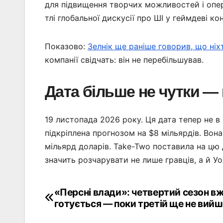
для підвищення творчих можливостей і опер
тлі глобальної дискусії про ШІ у геймдеві к
Показово:
Зелнік ще раніше говорив, що ніх
компанії свідчать: він не перебільшував.
Дата більше не чутки —
19 листопада 2026 року. Ця дата тепер не в і
підкріплена прогнозом на $8 мільярдів. Вон
мільярд доларів. Take-Two поставила на цю
значить розчарувати не лише гравців, а й Уо
«Персні влади»: четвертий сезон в
Навігація
готується — поки третій ще не вий
записів