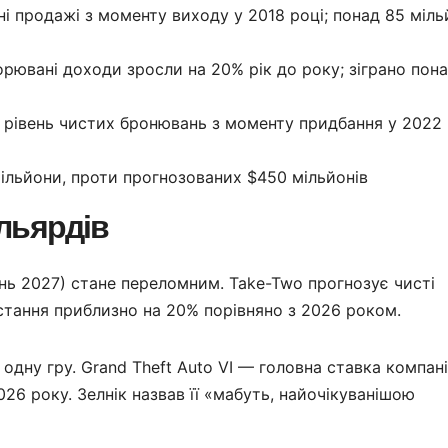
і продажі з моменту виходу у 2018 році; понад 85 міль
рювані доходи зросли на 20% рік до року; зіграно пон
івень чистих бронювань з моменту придбання у 2022 
льйони, проти прогнозованих $450 мільйонів
ільярдів
ень 2027) стане переломним. Take-Two прогнозує чисті
остання приблизно на 20% порівняно з 2026 роком.
дну гру. Grand Theft Auto VI — головна ставка компанії
26 року. Зелнік назвав її «мабуть, найочікуванішою