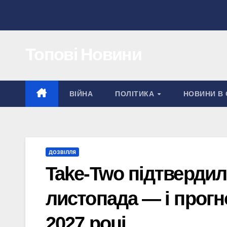
Перейти
до
вмісту
Топові Новини
ВІЙНА
ПОЛІТИКА
НОВИНИ В 
ДОЗВІЛЛЯ
Take-Two підтвердил
листопада — і прогн
2027 році