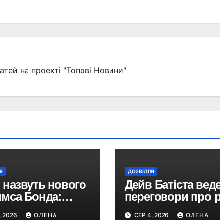
атей на проекті "Топові Новини"
Я
ДОЗВІЛЛЯ
 назвуть нового
Дейв Батіста вед
мса Бонда:
переговори про 
дюсери
Кратоса в серіалі
, 2026
ОЛЕНА
СЕР 4, 2026
ОЛЕНА