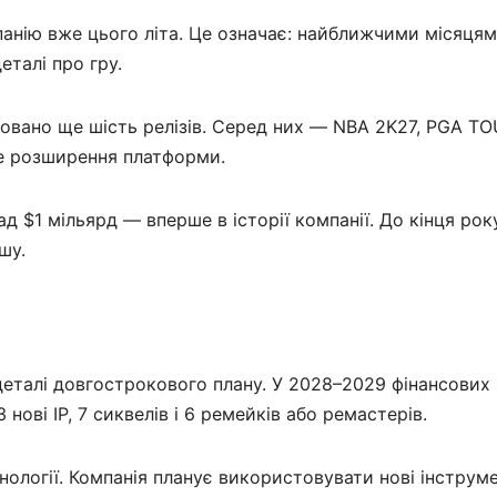
анію вже цього літа. Це означає: найближчими місяцям
еталі про гру.
новано ще шість релізів. Серед них — NBA 2K27, PGA T
не розширення платформи.
д $1 мільярд — вперше в історії компанії. До кінця рок
шу.
еталі довгострокового плану. У 2028–2029 фінансових
нові IP, 7 сиквелів і 6 ремейків або ремастерів.
хнології. Компанія планує використовувати нові інструм