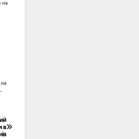
 на
 на
—
ий
 в
нів