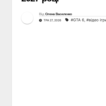
Від
Олена Василенко
#GTA 6
,
#відео ігр
ТРА 27, 2026