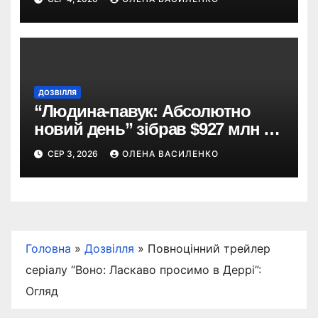
ДОЗВІЛЛЯ
“Людина-павук: Абсолютно
новий день” зібрав $927 млн за
вікенд — другий результат в
СЕР 3, 2026
ОЛЕНА ВАСИЛЕНКО
історії
Головна
»
Дозвілля
»
Повноцінний трейлер
серіалу “Воно: Ласкаво просимо в Деррі”:
Огляд