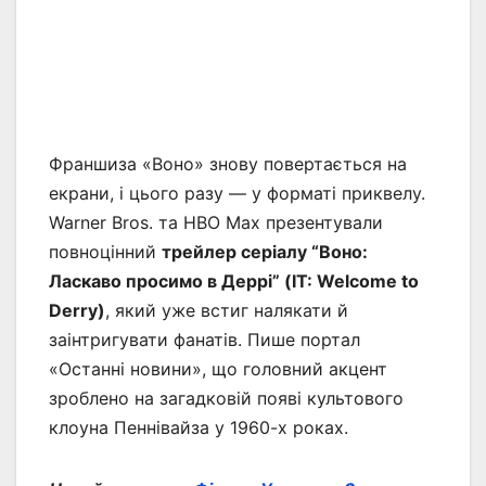
Франшиза «Воно» знову повертається на
екрани, і цього разу — у форматі приквелу.
Warner Bros. та HBO Max презентували
повноцінний
трейлер серіалу “Воно:
Ласкаво просимо в Деррі” (IT: Welcome to
Derry)
, який уже встиг налякати й
заінтригувати фанатів. Пише портал
«Останні новини», що головний акцент
зроблено на загадковій появі культового
клоуна Пеннівайза у 1960-х роках.