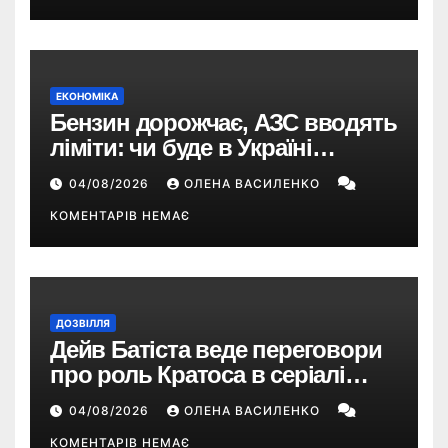
ЕКОНОМІКА
Бензин дорожчає, АЗС вводять
ліміти: чи буде в Україні
дефіцит пального
04/08/2026
ОЛЕНА ВАСИЛЕНКО
КОМЕНТАРІВ НЕМАЄ
ДОЗВІЛЛЯ
Дейв Батіста веде переговори
про роль Кратоса в серіалі
«God of War» від Amazon
04/08/2026
ОЛЕНА ВАСИЛЕНКО
КОМЕНТАРІВ НЕМАЄ