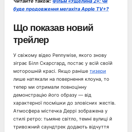
Читайте також:
Фільм «Ущелина 2»: чи
буде продовження мегахіта Apple TV+?
Що показав новий
трейлер
У свіжому відео Pennywise, якого знову
зіграє Білл Скарсгард, постає у всій своїй
моторошній красі. Якщо раніше
тизери
лише натякали на повернення клоуна, то
тепер ми отримали повноцінну
демонстрацію його образу — від
характерної посмішки до зловісних жестів.
Атмосфера містечка Деррі зображена у
стилі ретро: тьмяне світло, темні вулиці й
тривожний саундтрек додають відчуття