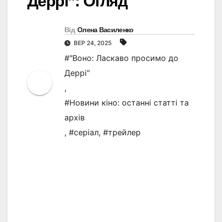
Деррі”: Огляд
Від
Олена Василенко
ВЕР 24, 2025
#"Воно: Ласкаво просимо до
Деррі"
,
#Новини кіно: останні статті та
архів
,
#серіал
,
#трейлер