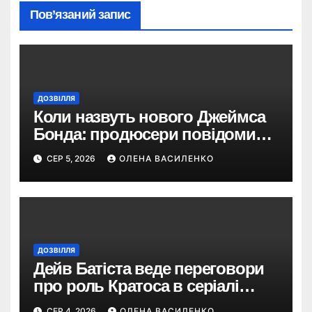
Пов’язаний запис
ДОЗВІЛЛЯ
Коли назвуть нового Джеймса
Бонда: продюсери повідомили
про терміни кастингу
СЕР 5, 2026
ОЛЕНА ВАСИЛЕНКО
ДОЗВІЛЛЯ
Дейв Батіста веде переговори
про роль Кратоса в серіалі
«God of War» від Amazon
СЕР 4, 2026
ОЛЕНА ВАСИЛЕНКО