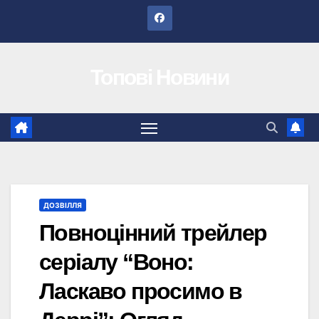
Перейти
до
вмісту
Топові Новини
ДОЗВІЛЛЯ
Повноцінний трейлер
серіалу “Воно:
Ласкаво просимо в