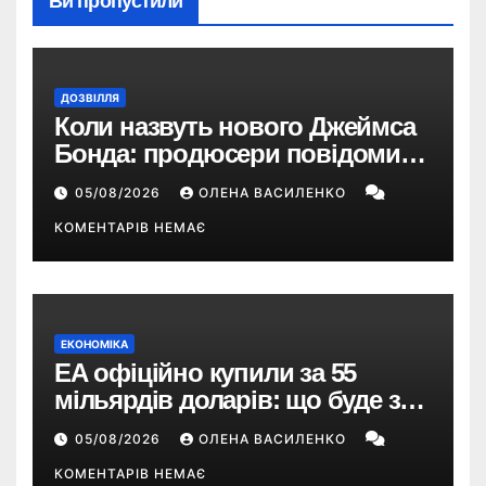
Ви пропустили
ДОЗВІЛЛЯ
Коли назвуть нового Джеймса
Бонда: продюсери повідомили
про терміни кастингу
05/08/2026
ОЛЕНА ВАСИЛЕНКО
КОМЕНТАРІВ НЕМАЄ
ЕКОНОМІКА
EA офіційно купили за 55
мільярдів доларів: що буде з
EA Sports FC, Battlefield і The
05/08/2026
ОЛЕНА ВАСИЛЕНКО
Sims
КОМЕНТАРІВ НЕМАЄ