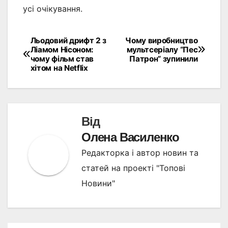
усі очікування.
Льодовий дрифт 2 з
Чому виробництво
Навігація
Ліамом Нісоном:
мультсеріалу “Пес
чому фільм став
Патрон” зупинили
записів
хітом на Netflix
Від
Олена Василенко
Редакторка і автор новин та
статей на проекті "Топові
Новини"