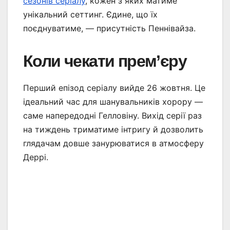
сезонів серіалу
, кожен з яких матиме
унікальний сеттинг. Єдине, що їх
поєднуватиме, — присутність Пеннівайза.
Коли чекати прем’єру
Перший епізод серіалу вийде 26 жовтня. Це
ідеальний час для шанувальників хорору —
саме напередодні Гелловіну. Вихід серії раз
на тиждень триматиме інтригу й дозволить
глядачам довше занурюватися в атмосферу
Деррі.