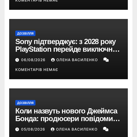
КОМЕНТАРІВ НЕМАЄ
ДОЗВІЛЛЯ
Sony підтверджує: з 2028 року
PlayStation перейде виключно
на цифрові ігри
06/08/2026
ОЛЕНА ВАСИЛЕНКО
КОМЕНТАРІВ НЕМАЄ
ДОЗВІЛЛЯ
Коли назвуть нового Джеймса
Бонда: продюсери повідомили
про терміни кастингу
05/08/2026
ОЛЕНА ВАСИЛЕНКО