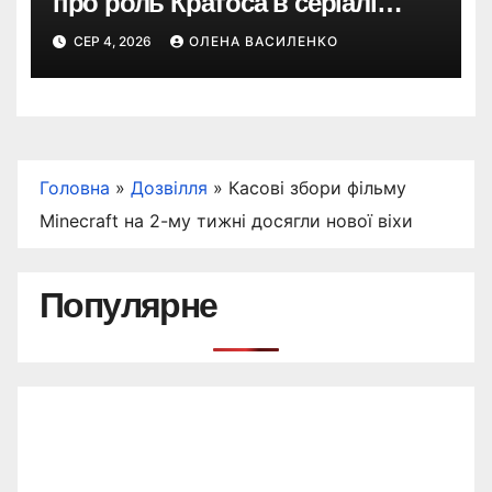
про роль Кратоса в серіалі
«God of War» від Amazon
СЕР 4, 2026
ОЛЕНА ВАСИЛЕНКО
Головна
»
Дозвілля
»
Касові збори фільму
Minecraft на 2-му тижні досягли нової віхи
Популярне