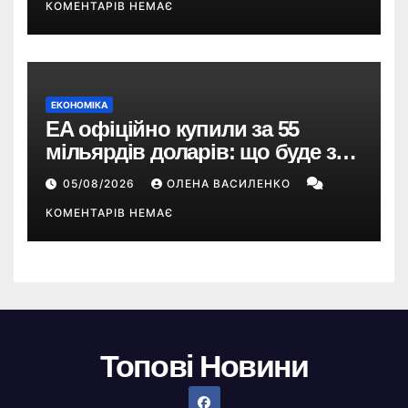
КОМЕНТАРІВ НЕМАЄ
ЕКОНОМІКА
EA офіційно купили за 55
мільярдів доларів: що буде з
EA Sports FC, Battlefield і The
05/08/2026
ОЛЕНА ВАСИЛЕНКО
Sims
КОМЕНТАРІВ НЕМАЄ
Топові Новини