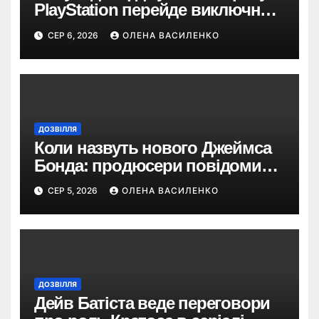
PlayStation перейде виключно
на цифрові ігри
СЕР 6, 2026
ОЛЕНА ВАСИЛЕНКО
ДОЗВІЛЛЯ
Коли назвуть нового Джеймса
Бонда: продюсери повідомили
про терміни кастингу
СЕР 5, 2026
ОЛЕНА ВАСИЛЕНКО
ДОЗВІЛЛЯ
Дейв Батіста веде переговори