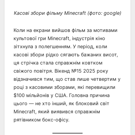
Касові збори фільму Minecraft (фото: google)
Коли на екрани вийшов фільм за мотивами
культової гри Minecraft, індустрія кіно
зітхнула з полегшенням. У період, коли
касові збори рідко сягають бажаних висот,
ця стрічка стала справжнім ковтком
свіжого повітря. Вікенд №15 2025 року
відзначився тим, що став лише четвертим у
році з касовими зборами, які перевищили
$100 мільйонів у США. Головна причина
цього — не хто інший, як блоковий світ
Minecraft, який виявився справжнім
рятівником бокс-офісу.