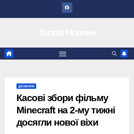
Перейти
до
вмісту
Топові Новини
ДОЗВІЛЛЯ
Касові збори фільму
Minecraft на 2-му тижні
досягли нової віхи