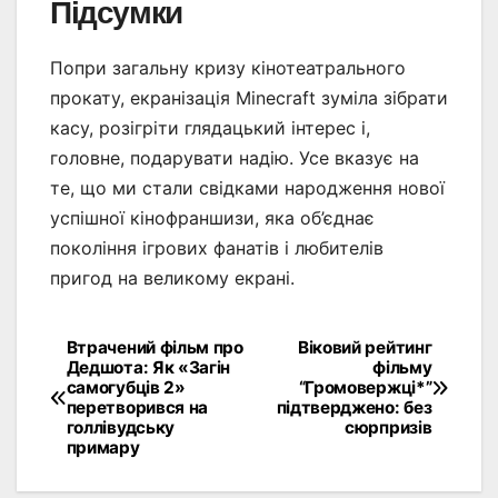
Підсумки
Попри загальну кризу кінотеатрального
прокату, екранізація Minecraft зуміла зібрати
касу, розігріти глядацький інтерес і,
головне, подарувати надію. Усе вказує на
те, що ми стали свідками народження нової
успішної кінофраншизи, яка об’єднає
покоління ігрових фанатів і любителів
пригод на великому екрані.
Втрачений фільм про
Віковий рейтинг
Навігація
Дедшота: Як «Загін
фільму
самогубців 2»
“Громовержці*”
записів
перетворився на
підтверджено: без
голлівудську
сюрпризів
примару