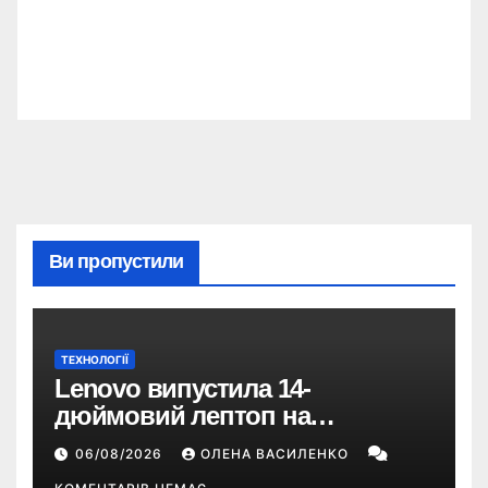
Ви пропустили
ТЕХНОЛОГІЇ
Lenovo випустила 14-
дюймовий лептоп на
Snapdragon X2 з автономністю
06/08/2026
ОЛЕНА ВАСИЛЕНКО
понад 33 години