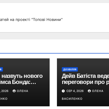
атей на проекті "Топові Новини"
Я
ДОЗВІЛЛЯ
 назвуть нового
Дейв Батіста вед
мса Бонда:
переговори про 
дюсери
Кратоса в серіалі
, 2026
ОЛЕНА
СЕР 4, 2026
ОЛЕНА
домили про
«God of War» від
іни кастингу
ЕНКО
Amazon
ВАСИЛЕНКО