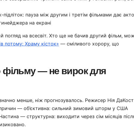
підліток: пауза між другим і третім фільмами дає акто
тинейджера на екрані
 погляд на всесвіт. Хто ще не бачив другий фільм, мо
ів потому: Храму кісток»
— сміливого хорору, що
 фільму — не вирок для
 значно менше, ніж прогнозувалось. Режисер Нія ДаКост
 причин — об’єктивна: сильний зимовий шторм у США
. Частина — структурна: виходити через сім місяців післ
изиковано.