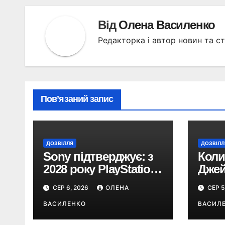
Від
Олена Василенко
Редакторка і автор новин та ст
Пов’язаний запис
ДОЗВІЛЛЯ
ДОЗВІЛЛ
Sony підтверджує: з
Коли
2028 року PlayStation
Джей
перейде виключно
про
СЕР 6, 2026
ОЛЕНА
СЕР 5
на цифрові ігри
пові
ВАСИЛЕНКО
терм
ВАСИЛ