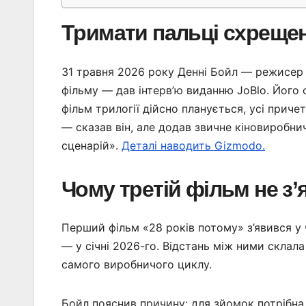
Тримати пальці схреще
31 травня 2026 року Денні Бойл — режисер 
фільму — дав інтерв’ю виданню JoBlo. Його
фільм трилогії дійсно планується, усі причетн
— сказав він, але додав звичне кіновиробн
сценарій».
Деталі наводить Gizmodo.
Чому третій фільм не з’
Перший фільм «28 років потому» з’явився у 
— у січні 2026-го. Відстань між ними склала
самого виробничого циклу.
Бойл пояснив причину: для зйомок потрібна