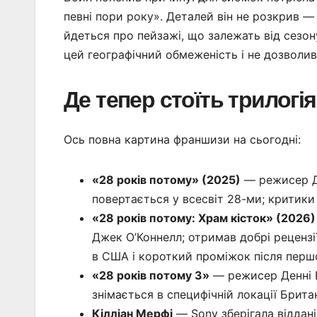
певні пори року». Деталей він не розкрив — 
йдеться про пейзажі, що залежать від сезону
цей географічний обмеженість і не дозволи
Де тепер стоїть трилогі
Ось повна картина франшизи на сьогодні:
«28 років потому» (2025)
— режисер Де
повертається у всесвіт 28-ми; критики
«28 років потому: Храм кісток» (2026)
Джек О’Коннелл; отримав добрі рецензі
в США і короткий проміжок після перш
«28 років потому 3»
— режисер Денні Б
знімається в специфічній локації Брита
Кілліан Мерфі
— Sony зберігала віддані