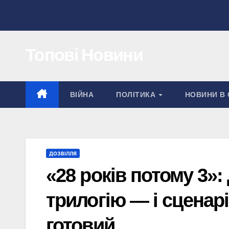
Перейти
до
вмісту
Топові Новини
ВІЙНА
ПОЛІТИКА
НОВИНИ В 
ДОЗВІЛЛЯ
«28 років потому 3»
трилогію — і сценар
готовий