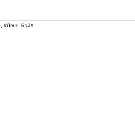
»
,
#Денні Бойл