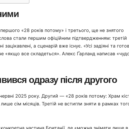
ними
першого «28 років потому» і третього, ще не знятого
 слова стали першим офіційним підтвердженням: третій
і зацікавлені, а сценарій вже існує. «Усі задіяні та готов
иче «якщо все складеться». Алекс Ґарланд написав «чуд
явився одразу після другого
червні 2025 року. Другий — «28 років потому: Храм кіс
 лише сім місяців. Третій не встигли зняти в рамках тог
 конкретна частина Британії, де «можна знімати лише в