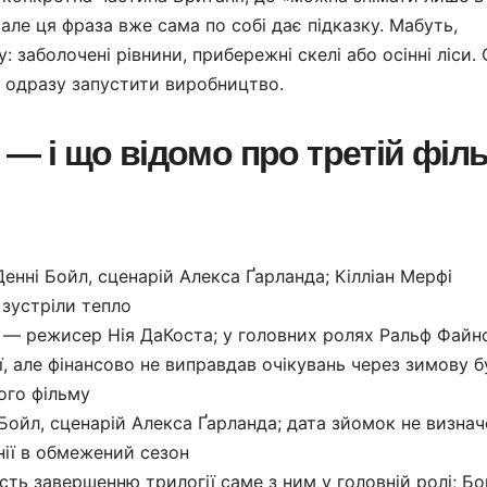
але ця фраза вже сама по собі дає підказку. Мабуть,
: заболочені рівнини, прибережні скелі або осінні ліси.
в одразу запустити виробництво.
я — і що відомо про третій філ
нні Бойл, сценарій Алекса Ґарланда; Кілліан Мерфі
 зустріли тепло
— режисер Нія ДаКоста; у головних ролях Ральф Файнс
ї, але фінансово не виправдав очікувань через зимову 
ого фільму
ойл, сценарій Алекса Ґарланда; дата зйомок не визнач
нії в обмежений сезон
сть завершенню трилогії саме з ним у головній ролі; Б