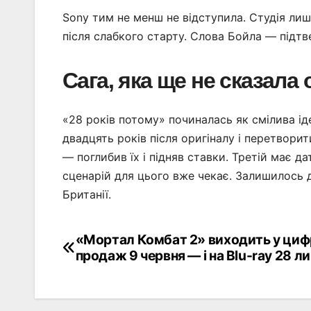
Sony тим не менш не відступила. Студія лиш
після слабкого старту. Слова Бойла — підтв
Сага, яка ще не сказала
«28 років потому» починалась як смілива ід
двадцять років після оригіналу і перетвори
— поглибив їх і підняв ставки. Третій має д
сценарій для цього вже чекає. Залишилось 
Британії.
«Мортал Комбат 2» виходить у ци
Навігація
продаж 9 червня — і на Blu-ray 28 л
записів