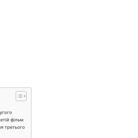
ругого
ретій фільм
ля третього