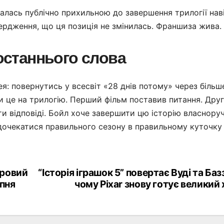
алась публічно прихильною до завершення трилогії нав
ердження, що ця позиція не змінилась. Франшиза жива.
 останнього слова
ея: повернутись у всесвіт «28 днів потому» через більш
ти це на трилогію. Перший фільм поставив питання. Дру
ати відповіді. Бойл хоче завершити цю історію власноруч
дочекатися правильного сезону в правильному куточку
фровий
“Історія іграшок 5” повертає Вуді та Баз
ипня
чому Pixar знову готує великий 