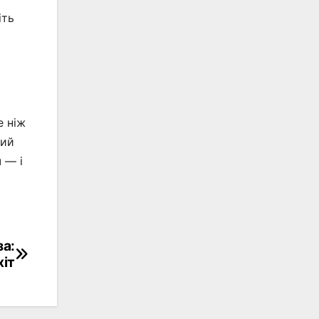
іть
е ніж
гий
 — і
за:
хіт