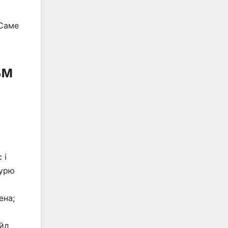
 Саме
ьм
 і
бурю
ена;
ойл