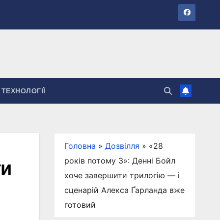
ТЕХНОЛОГІЇ
Головна
»
Дозвілля
»
«28
років потому 3»: Денні Бойл
ти
хоче завершити трилогію — і
сценарій Алекса Ґарланда вже
готовий