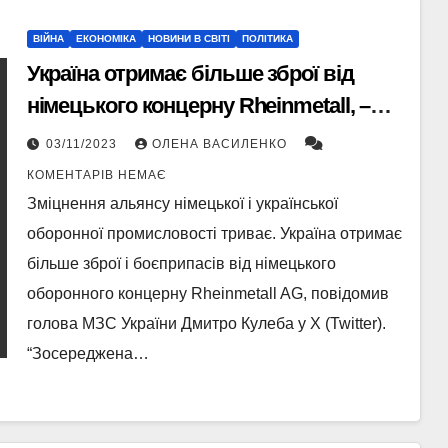
ВІЙНА
ЕКОНОМІКА
НОВИНИ В СВІТІ
ПОЛІТИКА
Україна отримає більше зброї від
німецького концерну Rheinmetall, –
Кулеба
03/11/2023
ОЛЕНА ВАСИЛЕНКО
КОМЕНТАРІВ НЕМАЄ
Зміцнення альянсу німецької і української
оборонної промисловості триває. Україна отримає
більше зброї і боєприпасів від німецького
оборонного концерну Rheinmetall AG, повідомив
голова МЗС України Дмитро Кулеба у Х (Twitter).
“Зосереджена…