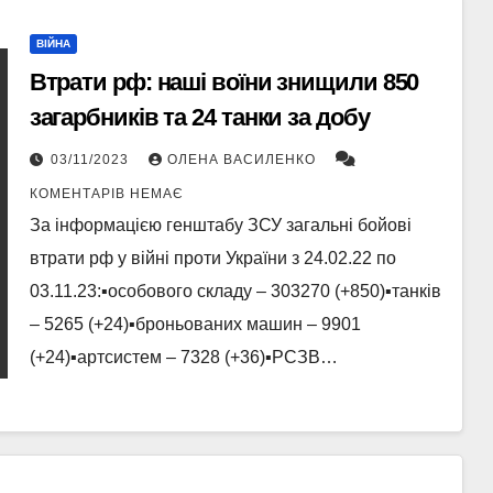
ВІЙНА
Втрати рф: наші воїни знищили 850
загарбників та 24 танки за добу
03/11/2023
ОЛЕНА ВАСИЛЕНКО
КОМЕНТАРІВ НЕМАЄ
За інформацією генштабу ЗСУ загальні бойові
втрати рф у війні проти України з 24.02.22 по
03.11.23:▪️особового складу ‒ 303270 (+850)▪️танків
‒ 5265 (+24)▪️броньованих машин ‒ 9901
(+24)▪️артсистем – 7328 (+36)▪️РСЗВ…