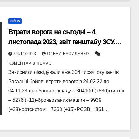
ВІЙНА
Втрати ворога на сьгодні – 4
листопада 2023, звіт генштабу ЗСУ.
Збиті шахеди.
04/11/2023
ОЛЕНА ВАСИЛЕНКО
КОМЕНТАРІВ НЕМАЄ
Захисники ліквідували вже 304 тисячі окупантів
Загальні бойові втрати ворога з 24.02.22 по
04.11.23:▪️особового складу ‒ 304100 (+830)▪️танків
‒ 5276 (+11)▪️броньованих машин ‒ 9939
(+38)▪️артсистем – 7363 (+35)▪️РСЗВ – 861…