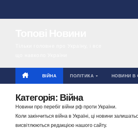
Перейти
до
вмісту
Топові Новини
Тільки головне про Україну, і все
що навколо України
ВІЙНА
ПОЛІТИКА
НОВИНИ В 
Категорія:
Війна
Новини про перебіг війни рф проти України.
Коли закінчиться війна в Україні, ці новини залишать
висвітлюються редакцією нашого сайту.