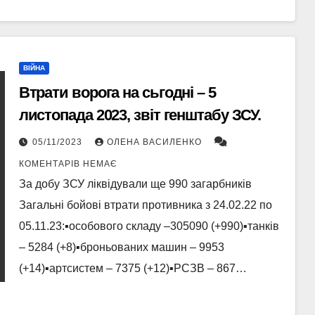
ВІЙНА
Втрати ворога на сьгодні – 5
листопада 2023, звіт генштабу ЗСУ.
05/11/2023
ОЛЕНА ВАСИЛЕНКО
КОМЕНТАРІВ НЕМАЄ
За добу ЗСУ ліквідували ще 990 загарбників
Загальні бойові втрати противника з 24.02.22 по
05.11.23:▪️особового складу ‒305090 (+990)▪️танків
‒ 5284 (+8)▪️броньованих машин ‒ 9953
(+14)▪️артсистем – 7375 (+12)▪️РСЗВ – 867…